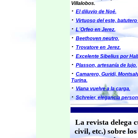
Villalobos.
·
El diluvio de Noé.
·
Virtuoso del este, batutero 
·
L´Orfeo en Jerez.
·
Beethoven neutro.
·
Trovatore en Jerez.
·
Excelente Sibelius por Half
·
Plasson, artesanía de lujo.
·
Camarero, Guridi, Montsal
Turina.
·
Viana vuelve a la carga.
·
Schreier, elegancia person
La revista delega 
civil, etc.) sobre l