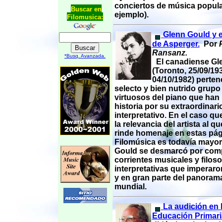
conciertos de música popula
Buscar en
ejemplo).
Filomusica:
Glenn Gould y e
de Asperger.
Por
P
Ransanz.
*Busq. Avanzada.
El canadiense Gl
(Toronto, 25/09/193
04/10/1982) perten
selecto y bien nutrido grupo
virtuosos del piano que han
historia por su extraordinari
interpretativo. En el caso q
la relevancia del artista al q
rinde homenaje en estas pá
Filomúsica es todavía mayor
Gould se desmarcó por comp
corrientes musicales y filoso
interpretativas que imperar
y en gran parte del panoram
mundial.
La audición en 
Educación Primari