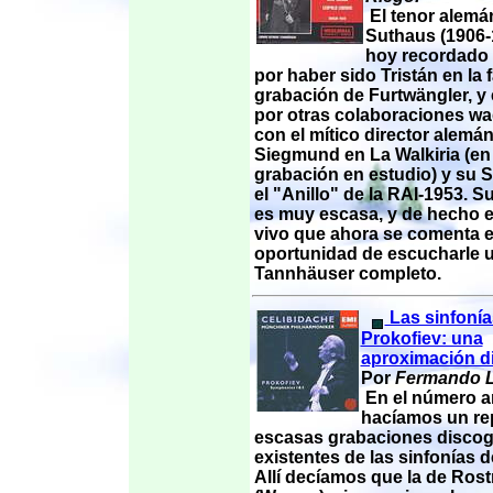
El tenor alemá
Suthaus (1906-
hoy recordado 
por haber sido Tristán en la
grabación de Furtwängler, y 
por otras colaboraciones w
con el mítico director alemá
Siegmund en La Walkiria (en
grabación en estudio) y su S
el "Anillo" de la RAI-1953. S
es muy escasa, y de hecho e
vivo que ahora se comenta e
oportunidad de escucharle 
Tannhäuser completo.
Las sinfonía
Prokofiev: una
aproximación di
Por
Fermando L
En el número an
hacíamos un re
escasas grabaciones discog
existentes de las sinfonías d
Allí decíamos que la de Ros