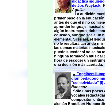
didáctica siguiend
de Jos Wuytack.
Aguilar.
La audición music
primer paso en la educación
antes de que el niño comien
aprender lenguaje musical o 
algún instrumento, debe tene
educado, aunque sea a un n
elemental. Si es así, el lengu
no le resultará tan árido ni 
las demás materias musical
puede suceder si no se ha t
ninguna formación musical pr
hora de escoger un instrum
una decisión más acertada.
Engelbert Hump
gran pedagogo mu
“semiolvidado” (I) .
Ransanz.
Sólo unas pocas 
vocales redactadas
compositor, crític
alemán Engelbert Humperdi