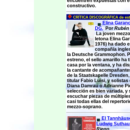
encuentren expuestas con es
constructivo.
CRÍTICA DISCOGRÁFICA de est
Elina Garanc
DG.
Por
Rubén 
La joven mezz
letona Elina Gar
1976) ha dado el
compañía ingles
la Deutsche Grammophon. Pa
estreno, el sello amarillo ha t
casa por la ventana, y ha di
la cantante de acompañantes 
de la Staatskapelle Dresden,
titular Fabio Luisi, y solistas 
Diana Damrau o Adrianne Pi
selección es bien variada, y
escuchar piezas de múltiples
casi todas ellas del repertori
mezzo-soprano.
El Tannhäus
Ludwig Suthau
Riego.