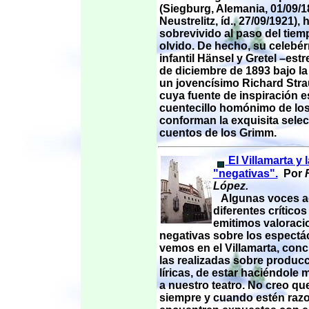
(Siegburg, Alemania, 01/09/1
Neustrelitz, íd., 27/09/1921), 
sobrevivido al paso del tiem
olvido. De hecho, su celebé
infantil Hänsel y Gretel –est
de diciembre de 1893 bajo la
un jovencísimo Richard Stra
cuya fuente de inspiración e
cuentecillo homónimo de lo
conforman la exquisita sele
cuentos de los Grimm.
El Villamarta y l
"negativas".
Por
F
López.
Algunas voces ac
diferentes crítico
emitimos valoraci
negativas sobre los espectá
vemos en el Villamarta, con
las realizadas sobre produc
líricas, de estar haciéndole
a nuestro teatro. No creo que
siempre y cuando estén raz