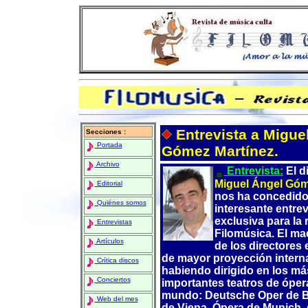
Entrevista a Migue
Secciones :
Portada
Gómez Martínez.
Archivo
Entrevista:
El d
Miguel Ángel Gó
Editorial
nos ha concedido
Quiénes somos
interesante entrev
exclusiva para la 
Entrevistas
Filomúsica
. El ma
Artículos
de los directores
de mayor proyección interna
Crítica discos
habiendo dirigido en los má
Conciertos
importantes teatros de óper
mundo: Deutsche Oper de Be
Web del mes
de Viena, Ópera de Munich,