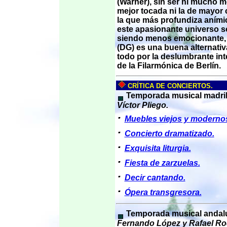
(Warner), sin ser ni mucho m
mejor tocada ni la de mayor c
la que más profundiza aním
este apasionante universo s
siendo menos emocionante, 
(DG) es una buena alternativ
todo por la deslumbrante in
de la Filarmónica de Berlín.
CRÍTICA DE CONCIERTOS.
Temporada musical madril
Víctor Pliego.
·
Muebles viejos y moderno
·
Concierto dramatizado.
·
Exquisita liturgia.
·
Fiesta de zarzuelas.
·
Decir cantando.
·
Ópera transgresora.
Temporada musical andal
Fernando López y Rafael Ro