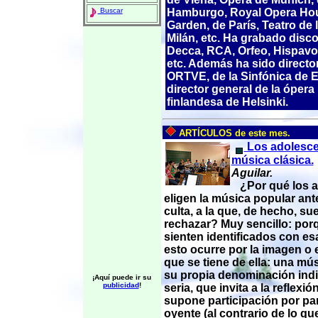
Hamburgo, Royal Opera Ho
Buscar
Garden, de París, Teatro de 
Milán, etc. Ha grabado disc
Decca, RCA, Orfeo, Hispavo
etc. Además ha sido director 
ORTVE, de la Sinfónica de 
director general de la ópera
finlandesa de Helsinki.
ARTÍCULOS de este mes.
Los adolesce
música clásica.
Aguilar.
¿Por qué los a
eligen la música popular ant
culta, a la que, de hecho, su
rechazar? Muy sencillo: por
sienten identificados con es
esto ocurre por la imagen o 
que se tiene de ella: una mú
su propia denominación indic
¡Aquí puede ir su
publicidad
!
seria, que invita a la reflexió
supone participación por par
oyente (al contrario de lo q