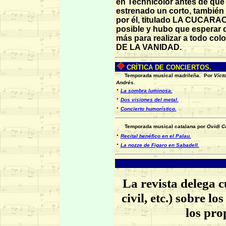
en Technicolor antes de que
estrenado un corto, también
por él, titulado LA CUCARA
posible y hubo que esperar 
más para realizar a todo col
DE LA VANIDAD.
CRÍTICA DE CONCIERTOS.
Temporada musical madrileña.
Por
Vícto
Andrés.
·
La sombra luminosa.
·
Dos visiones del metal.
·
Concierto humorístico.
Temporada musical catalana por
Ovidi C
·
Recital benéfico en el Palau.
·
La
nozze de Figaro en Sabadell.
La revista delega 
civil, etc.) sobre l
los pro