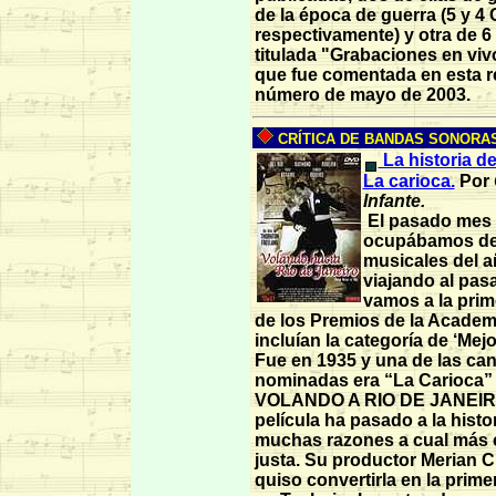
de la época de guerra (5 y 4 
respectivamente) y otra de 6
titulada "Grabaciones en viv
que fue comentada en esta re
número de mayo de 2003.
CRÍTICA DE BANDAS SONORAS 
La historia de
La carioca.
Por
Infante.
El pasado mes
ocupábamos de 
musicales del a
viajando al pas
vamos a la prim
de los Premios de la Academ
incluían la categoría de ‘Mej
Fue en 1935 y una de las ca
nominadas era “La Carioca”
VOLANDO A RIO DE JANEIRO
película ha pasado a la histo
muchas razones a cual más c
justa. Su productor Merian 
quiso convertirla en la prime