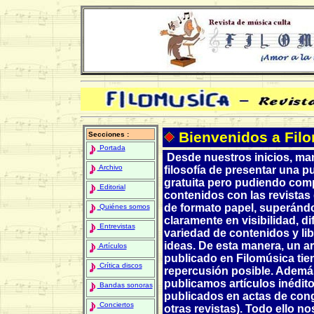
Bienvenidos a Filo
Secciones :
Portada
Desde nuestros inicios, ma
Archivo
filosofía de presentar una p
gratuita pero pudiendo comp
Editorial
contenidos con las revistas
de formato papel, superánd
Quiénes somos
claramente en visibilidad, di
Entrevistas
variedad de contenidos y li
ideas. De esta manera, un ar
Artículos
publicado en Filomúsica tie
Crítica discos
repercusión posible. Ademá
publicamos artículos inédit
Bandas sonoras
publicados en actas de con
Conciertos
otras revistas). Todo ello no