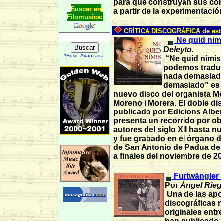
para que construyan sus co
Buscar en
a partir de la experimentació
Filomusica:
CRÍTICA DISCOGRÁFICA de est
Ne quid nim
Deleyto.
*Busq. Avanzada.
“Ne quid nimis
podemos traduc
nada demasiad
demasiado” es e
nuevo disco del organista M
Moreno i Morera. El doble di
publicado por Edicions Albe
presenta un recorrido por ob
autores del siglo XII hasta n
y fue grabado en el órgano de
de San Antonio de Padua de
a finales del noviembre de 2
Furtwängler 
Por
Ángel Rieg
Una de las apo
discográficas 
originales entr
han publicado