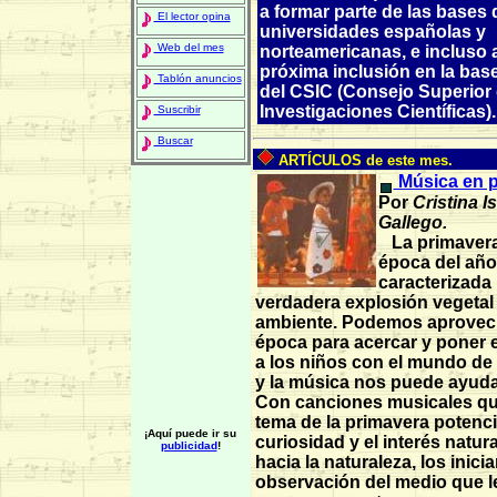
a formar parte de las bases 
El lector opina
universidades españolas y
Web del mes
norteamericanas, e incluso 
próxima inclusión en la bas
Tablón anuncios
del CSIC (Consejo Superior
Investigaciones Científicas).
Suscribir
Buscar
ARTÍCULOS de este mes.
Música en p
Por
Cristina I
Gallego.
La primavera
época del año
caracterizada
verdadera explosión vegetal 
ambiente. Podemos aprovec
época para acercar y poner 
a los niños con el mundo de 
y la música nos puede ayudar
Con canciones musicales que
tema de la primavera potenc
¡Aquí puede ir su
curiosidad y el interés natura
publicidad
!
hacia la naturaleza, los inic
observación del medio que l