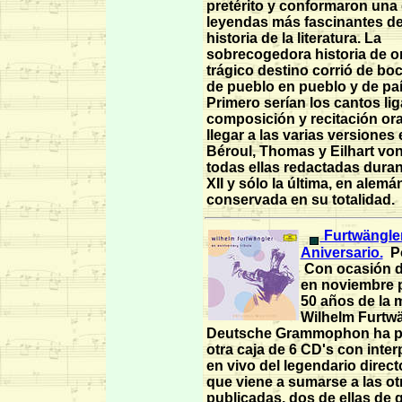
pretérito y conformaron una 
leyendas más fascinantes de
historia de la literatura. La
sobrecogedora historia de or
trágico destino corrió de bo
de pueblo en pueblo y de paí
Primero serían los cantos lig
composición y recitación ora
llegar a las varias versiones 
Béroul, Thomas y Eilhart von
todas ellas redactadas durant
XII y sólo la última, en alemá
conservada en su totalidad.
Furtwängler
Aniversario.
P
Con ocasión d
en noviembre 
50 años de la 
Wilhelm Furtwä
Deutsche Grammophon ha p
otra caja de 6 CD's con inte
en vivo del legendario direct
que viene a sumarse a las ot
publicadas, dos de ellas de