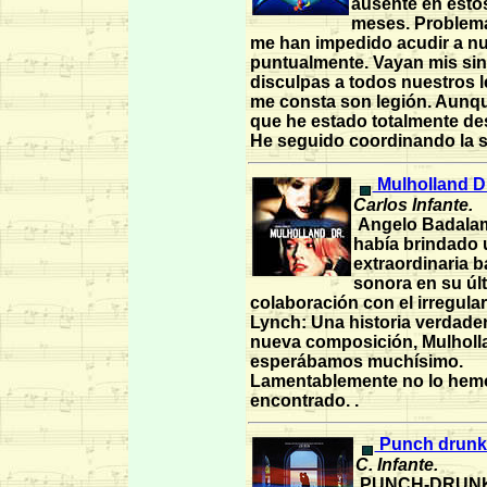
ausente en esto
meses. Problema
me han impedido acudir a nu
puntualmente. Vayan mis si
disculpas a todos nuestros 
me consta son legión. Aunq
que he estado totalmente d
He seguido coordinando la s
Mulholland Dr
Carlos Infante.
Angelo Badalam
había brindado 
extraordinaria 
sonora en su úl
colaboración con el irregula
Lynch: Una historia verdade
nueva composición, Mulholla
esperábamos muchísimo.
Lamentablemente no lo hem
encontrado. .
Punch drunk 
C. Infante.
PUNCH-DRUNK