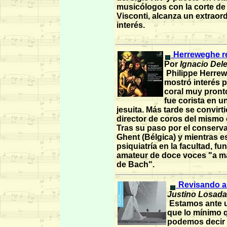
musicólogos con la corte de
Visconti, alcanza un extraord
interés.
Herreweghe re
Por
Ignacio Dele
Philippe Herre
mostró interés p
coral muy pront
fue corista en u
jesuita. Más tarde se convirt
director de coros del mismo 
Tras su paso por el conserva
Ghent (Bélgica) y mientras e
psiquiatría en la facultad, f
amateur de doce voces "a ma
de Bach".
Revisando a 
Justino Losada
Estamos ante u
que lo mínimo 
podemos decir