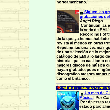
norteamericano.
Siguen las gr
grabaciones del 
Ángel Riego.
Continúan las e
la serie de EMI 
Recordings of t
de la que ya hemos hablado 
revista al menos en otras tr
Repetiremos una vez más que
de una selección de lo mejor
catálogo de EMI a lo largo d
historia, que es casi tanto c
mejores discos de música cl
hayan grabado, pues ningún 
discográfico atesora tantas 
como el británico.
CRÍTICA DE BANDAS SONORAS 
Un mes de Ci
Música.
Por
Carl
Por diversas ra
estado parcialm