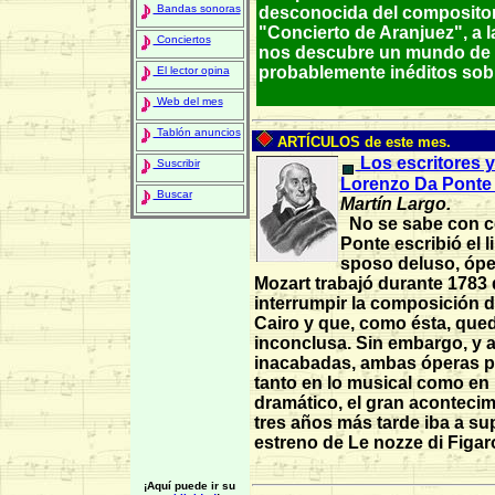
Bandas sonoras
desconocida del compositor
"Concierto de Aranjuez", a l
Conciertos
nos descubre un mundo de 
probablemente inéditos sobr
El lector opina
Web del mes
Tablón anuncios
ARTÍCULOS de este mes.
Los escritores y
Suscribir
Lorenzo Da Ponte (
Buscar
Martín Largo.
No se sabe con ce
Ponte escribió el l
sposo deluso, ópe
Mozart trabajó durante 1783
interrumpir la composición d
Cairo y que, como ésta, qued
inconclusa. Sin embargo, y
inacabadas, ambas óperas pr
tanto en lo musical como en 
dramático, el gran aconteci
tres años más tarde iba a su
estreno de Le nozze di Figar
¡Aquí puede ir su