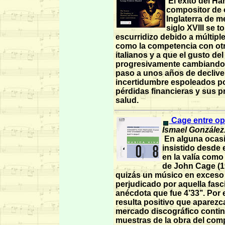
El éxito del Ha
compositor de 
Inglaterra de m
siglo XVIII se t
escurridizo debido a múltipl
como la competencia con ot
italianos y a que el gusto del
progresivamente cambiand
paso a unos años de declive
incertidumbre espoleados p
pérdidas financieras y sus 
salud.
Cage entre op
Ismael González
En alguna ocas
insistido desde 
en la valía com
de John Cage (1
quizás un músico en exceso
perjudicado por aquella fasc
anécdota que fue 4’33’’. Por 
resulta positivo que aparezc
mercado discográfico conti
muestras de la obra del com