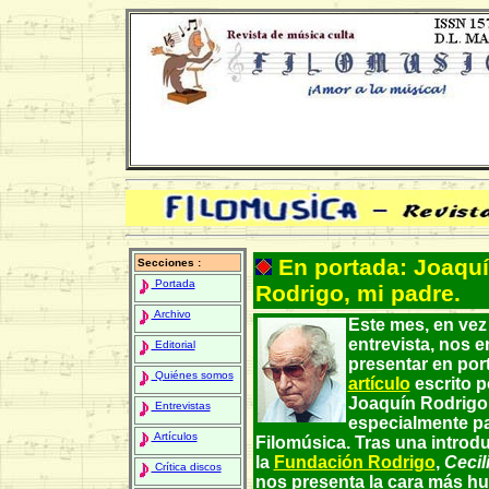
En portada: Joaqu
Secciones :
Portada
Rodrigo, mi padre.
Archivo
Este mes, en vez 
entrevista, nos 
Editorial
presentar en por
Quiénes somos
artículo
escrito po
Joaquín Rodrigo
Entrevistas
especialmente p
Artículos
Filomúsica. Tras una introd
la
Fundación Rodrigo
,
Cecil
Crítica discos
nos presenta la cara más h