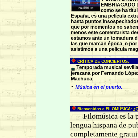
EMBRIAGADO 
como se ha titu
España, es una película extr
hasta puntos insospechados.
que por momentos no sabemo
menos este comentarista de
estamos ante un tomadura d
las que marcan época, o por 
asistimos a una película mag
CRÍTICA DE CONCIERTOS.
Temporada musical sevilla
jerezana por Fernando Lópe
Machuca
.
·
Música en el puerto.
Bienvenidos a FILOMÚSICA: ¿Qu
Filomúsica es la pri
lengua hispana de pub
completamente gratui