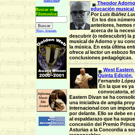
publicidad
!
Theodor Adorno 
educación musical crí
Buscar en
Por
Luis Ibáñez Lu
Filomusíca:
En los dos númer
anteriores, hemos 
acerca de la neces
*Busq. Avanzada.
descubrir (o redescubrir) la
musical de Adorno y su con
la música. En esta última ent
ofrece al lector un esbozo fi
conclusiones pedagógicas.
West Eastern 
Quinta Edición.
Fernando López
En la que es ya
convocatoria, e
Eastern Divan se ha consol
una iniciativa de amplia pro
internacional con un importa
por delante. Ello se debe en
al espaldarazo que ha supue
concesión del Premio Prínci
Asturias a la Concordia a su