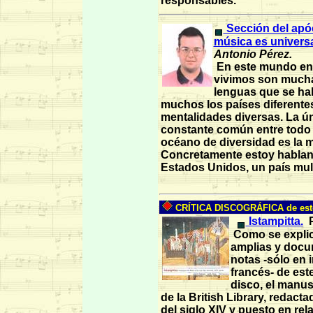
responsables.
Sección del apóc
música es universa
Antonio Pérez.
En este mundo en 
vivimos son mucha
lenguas que se ha
muchos los países diferente
mentalidades diversas. La ú
constante común entre todo
océano de diversidad es la 
Concretamente estoy habla
Estados Unidos, un país multi
CRÍTICA DISCOGRÁFICA de est
Istampitta.
Como se explic
amplias y doc
notas -sólo en 
francés- de est
disco, el manus
de la British Library, redacta
del siglo XIV y puesto en rel