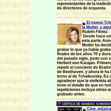
representantes de la tradici
de directores de orquesta.
El nuevo Tch
la Mutter, y alg
Rubén Flórez.
Desde hace un
esta parte, An
Mutter ha decid
grabar lo que ya había graba
finales de los años 70 y dura
del pasado siglo, junto con 
Herbert von Karajan. Primer
repetir el concierto de Brahm
de Beethoven, y ahora le ha 
turno al de Tchaikovsky. Es 
agradecer que la violinista 
tome el detalle de que en to
repeticiones incluya obras q
grabado antes.
CRÍTICA DE BANDAS SONORAS 
Cine, música