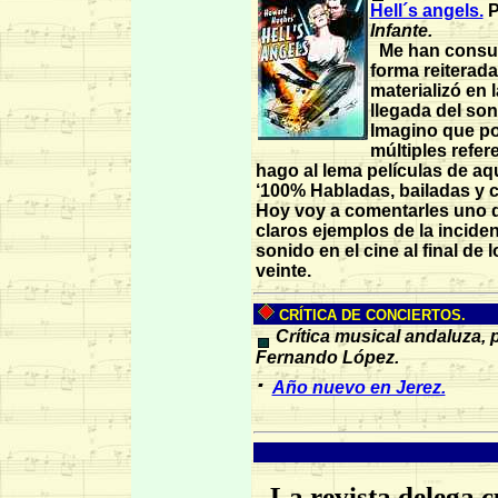
Hell´s angels.
P
Infante.
Me han consul
forma reiterad
materializó en l
llegada del son
Imagino que po
múltiples refer
hago al lema películas de aq
‘100% Habladas, bailadas y c
Hoy voy a comentarles uno 
claros ejemplos de la inciden
sonido en el cine al final de 
veinte.
CRÍTICA DE CONCIERTOS.
Crítica musical
andaluza,
p
Fernando López
.
·
Año nuevo en Jerez.
La revista delega 