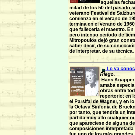
aquellas fecha
mitad de los 50 del pasado si
veterano Festival de Salzbu
comienza en el verano de 19
termina en el verano de 1960
que fallecería el maestro. En
pero intenso período de tie
Mitropoulos dejó gran const
saber decir, de su convicción
de interpretar, de su técnica
.
Lo ya conoc
Riego.
Hans Knapper
amaba especia
obras entre to
repertorio: en 
el Parsifal de Wagner, y en lo
la Octava Sinfonía de Bruckn
por tanto, que tendría un int
partida muy alto cualquier n
que apareciese de alguna de
composiciones interpretada 
fue uno de los más grandes