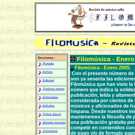
Filomúsica - Enero
Secciones :
Portada
Filomúsica - Enero 2005.
Archivo
Con el presente número de 
son ya sesenta las edicione
Editorial
Filomúsica que han visto la 
número que indica la solide
Quiénes somos
publicación, leída y altamen
Entrevistas
considerada por cientos de 
músicos y aficionados de h
Artículos
hispana. Desde nuestros ini
Crítica discos
mantenemos la filosofía de 
una publicación gratuita pe
Bandas sonoras
competir en contenidos con 
Conciertos
de pago y/o de formato pape