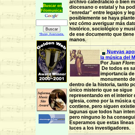
archivo catedralicio o bien 
Buscar en
diocesano o estatal y ha po
Filomusica:
“enredar” entre legajos y leg
posiblemente se haya plant
vez cómo averiguar más dato
histórico, sociológico y mus
de ese documento que tiene 
*Busq. Avanzada.
manos.
Nuevas apor
la música del Mi
Por
Juan Flore
De todos es sa
importancia de
monumento de 
dentro de la historia, tanto po
único misterio que se sigue
representando en el interior
iglesia, como por la música 
contiene, pero siguen existi
lagunas que todos han inten
pero ninguno lo ha consegu
Esperamos que estas líneas
luces a los investigadores.