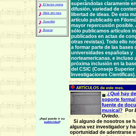
superándolas claramente en 
El lector opina
difusión, variedad de conte
Web del mes
libertad de ideas. De esta m
artículo publicado en Filomú
Suscribir
mayor repercusión posible.
sólo publicamos artículos in
Buscar
publicados en actas de con
otras revistas). Todo ello no
a formar parte de las bases 
universidades españolas y
norteamericanas, e incluso 
próxima inclusión en la bas
del CSIC (Consejo Superior
Investigaciones Científicas).
ARTÍCULOS de este mes.
¿Qué hay det
soporte formal
fuente de doc
musical?
Por
E
Oviedo.
¡Aquí puede ir su
Si alguno de nosotros se h
publicidad
!
alguna vez investigador y ha
oportunidad de adentrarse e