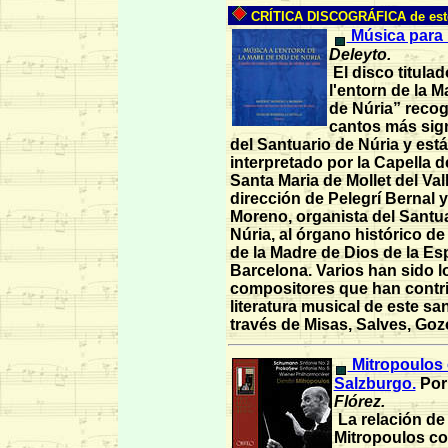
CRÍTICA DISCOGRÁFICA de est
Música para 
Deleyto.
El disco titula
l'entorn de la 
de Núria” recog
cantos más sign
del Santuario de Núria y está
interpretado por la Capella 
Santa Maria de Mollet del Vall
dirección de Pelegrí Bernal 
Moreno, organista del Santu
Núria, al órgano histórico de 
de la Madre de Dios de la E
Barcelona. Varios han sido l
compositores que han contri
literatura musical de este sa
través de Misas, Salves, Goz
Mitropoulos
Salzburgo.
Por
Flórez.
La relación de 
Mitropoulos con