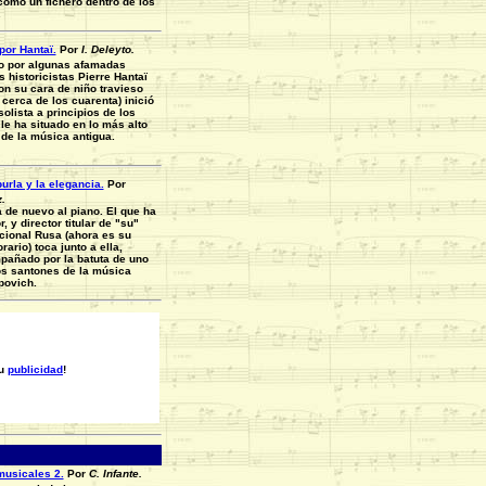
como un fichero dentro de los
.
por Hantaï.
Por
I. Deleyto.
o por algunas afamadas
 historicistas Pierre Hantaï
on su cara de niño travieso
 cerca de los cuarenta) inició
olista a principios de los
le ha situado en lo más alto
 de la música antigua.
urla y la elegancia.
Por
.
 de nuevo al piano. El que ha
, y director titular de "su"
cional Rusa (ahora es su
rario) toca junto a ella,
pañado por la batuta de uno
os santones de la música
opovich.
su
publicidad
!
usicales 2.
Por
C. Infante.