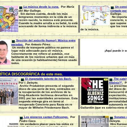
La música desde la cuna.
Por
María
Un conci
del Mar Gallego.
contado por
Sin darnos cuenta, desde los más
Gallego.
tempranos momentos en la vida de un
No importa 
recién nacido, la música está presente.
concierto, s
Cuando la madre arrulla a su bebé, lo está
que supone 
acercando de forma indirecta a la música.
que los ins
de la música.
Sección del apócrifo (humor): Música entre
paradas.
Por
Antonio Pérez.
Un medio de transporte público no parece el
lugar más adecuado para oír música.
¡Aquí puede ir 
Concretamente me refiero al autobús, ese
habitante de los núcleos urbanos que en más
de una ocasión (o habitualmente) hemos usado
todos.
ÍTICA DISCOGRÁFICA de este mes.
El inagotable talento de los Bach.
The cater
Por
I. Deleyto.
Albéniz?".
P
Archiv Produktion presenta el segundo
La presentac
disco de una serie de tres, centrados en
del disco de
la recuperación de los archivos de la
transcurrió 
Sing-Akademie berlinesa devueltos en
expectación,
2001 por las autoridades ucranianas. Esta
instituciones
segunda entrega gira en torno al
personalidad
recuperado Concierto para flauta en re
autonomía ma
mayor de Wilhelm Friedemann Bach.
Gallardón (que es sobrino-nieto d
Los pioneros cantan Folksongs.
Por
Sonatas p
Pedro Coco.
Deleyto.
Un verdadero placer para los oídos es
Hiro Kurosak