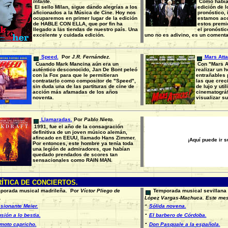
Infante.
Como había 
El sello Milan, sigue dándo alegrías a los
edición de l
aficionados a la Música de Cine. Hoy nos
pronóstico, 
ocuparemos en primer lugar de la edición
estamos aco
de HABLE CON ELLA, que por fin ha
estos premi
llegado a las tiendas de nuestro país. Una
el pronóstic
excelente y cuidada edición
.
uno no es adivino, es un comenta
Speed.
Por
J.R. Fernández.
Mars Atta
Cuando Mark Mancina aún era un
Con "Mars At
auténtico desconocido, Jan De Bont peleó
realizar un 
con la Fox para que le permitieran
entrañables 
contratarlo como compositor de "Speed",
las que crec
sin duda una de las partituras de cine de
de lujo y uti
acción más afamadas de los años
cinematográ
noventa.
visualizar su
Llamaradas.
Por
Pablo Nieto.
1991, fue el año de la consagración
definitiva de un joven músico alemán,
afincado en EEUU, llamado Hans Zimmer.
¡Aquí puede ir 
Por entonces, este hombre ya tenía toda
una legión de admiradores, que habían
quedado prendados de scores tan
sensacionales como RAIN MAN.
ÍTICA DE CONCIERTOS.
orada musical madrileña.
Por
Víctor Pliego de
Temporada musical sevillana 
.
López Vargas-Machuca. Este me
·
sionante Meier.
Sólida novena.
·
sión a lo bestia.
El barbero de Córdoba.
·
moto capricho.
Don Pasquale a la española.