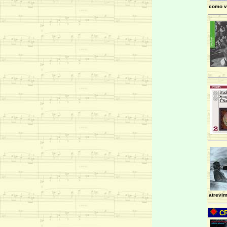
como v
atrevim
CR