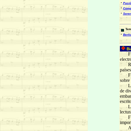
·
Pasió
·
Compr
·
Seren
Temp
·
Berli
Bi
Filom
electr
Recib
países
Filom
sobre 
Los a
de div
embarg
escrit
Los a
lectur
Filom
import
A dife