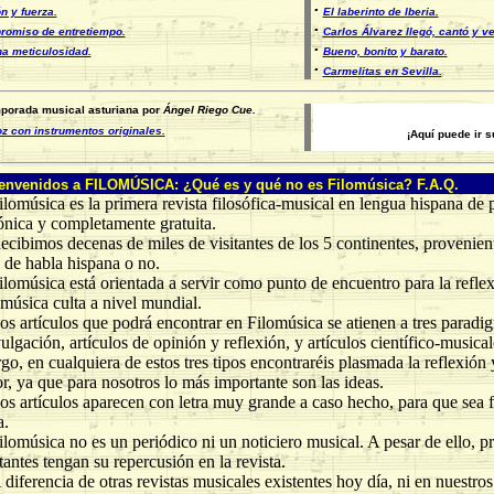
·
n y fuerza.
El laberinto de Iberia.
·
omiso de entretiempo.
Carlos Álvarez llegó, cantó y v
·
a meticulosidad.
Bueno, bonito y barato.
·
Carmelitas en Sevilla.
orada musical asturiana por
Ángel Riego Cue.
oz con instrumentos originales.
¡Aquí puede ir 
envenidos a FILOMÚSICA: ¿Qué es y qué no es Filomúsica? F.A.Q.
úsica es la primera revista filosófica-musical en lengua hispana de 
ónica y completamente gratuita.
imos decenas de miles de visitantes de los 5 continentes, provenient
 de habla hispana o no.
úsica está orientada a servir como punto de encuentro para la reflexi
música culta a nivel mundial.
rtículos que podrá encontrar en Filomúsica se atienen a tres paradigma
ulgación, artículos de opinión y reflexión, y artículos científico-musica
o, en cualquiera de estos tres tipos encontraréis plasmada la reflexión y
or, ya que para nosotros lo más importante son las ideas.
rtículos aparecen con letra muy grande a caso hecho, para que sea fá
a.
úsica no es un periódico ni un noticiero musical. A pesar de ello, p
antes tengan su repercusión en la revista.
rencia de otras revistas musicales existentes hoy día, ni en nuestros a