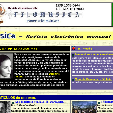
TREVISTA de este mes.
De interés...
Mes a mes os hemos presentado entrevistas
Bienvenidos a un nuevo númer
a los más prestigiosos músicos de la
Este número de Filomúsica está r
actualidad
. Ahora que la revista goza de un
los músicos/aficionados/musicólo
merecido prestigio y de una cantidad de
de investigación como el de Pedro
lectores abrumadora, podemos permitirnos
interesantes artículos sobre los
hacer excepciones y publicar entrevistas a
desde la cuna, el órgano, Carl Da
jóvenes promesas que serán los artistas del
discográficas, BSOs, etc. etc. etc
mañana. Este es el caso de
Delphine
Caserta
, violinista que estudió en
Motor de Búsqueda y Filolista:
conservatorios de Francia obteniendo
os premios de Violín y Música de cámara; premiada en
estarán inactivos temporalmente.
sos europeos, viajando con su orquesta por todo el
.
TÍCULOS de este mes.
Los escritores y la música: D'annunzio.
Friedenst
Por
J. Ramón Martín.
Mario Arkus.
No debió tener sentido la existencia para
Mucho se ha 
Gaetano Repagnetta, nacido en Pescara, hijo
adscripción 