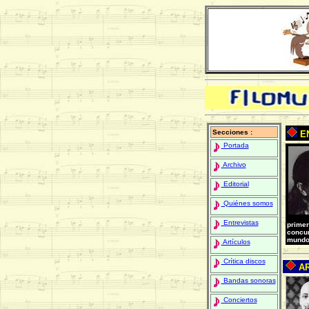
Secciones :
EN
Portada
Archivo
Editorial
Quiénes somos
Entrevistas
primer
concur
mundo
Artículos
Crítica discos
AR
Bandas sonoras
Conciertos