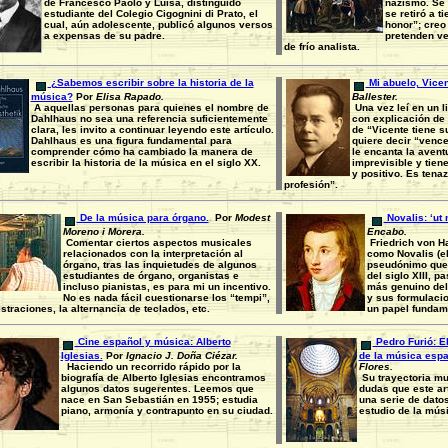
de Francesco Paolo y Luisa, distinguido
nazismo. Se 
estudiante del Colegio Cigognini di Prato, el
se retiró a t
cual, aún adolescente, publicó algunos versos
honor”; creo
a expensas de su padre.
pretenden ve
de frío analista.
¿Sabemos escribir sobre la historia de la
Mi abuelo, Vicen
música?
Por
Elisa Rapado.
Ballester.
A aquellas personas para quienes el nombre de
Una vez leí en un l
Dahlhaus no sea una referencia suficientemente
con explicación de 
clara, les invito a continuar leyendo este artículo.
de “Vicente tiene su
Dahlhaus es una figura fundamental para
quiere decir “vence
comprender cómo ha cambiado la manera de
le encanta la aventu
escribir la historia de la música en el siglo XX.
imprevisible y tiene
y positivo. Es tena
profesión”.
De la música para órgano.
Por
Modest
Novalis: ‘ut
Moreno i Morera.
Encabo.
Comentar ciertos aspectos musicales
Friedrich von H
relacionados con la interpretación al
como Novalis (el
órgano, tras las inquietudes de algunos
pseudónimo que
estudiantes de órgano, organistas e
del siglo XIII, p
incluso pianistas, es para mi un incentivo.
más genuino del
No es nada fácil cuestionarse los “tempi”,
y sus formulaci
istraciones, la alternancia de teclados, etc.
un papel fundam
Cine español y música: Alberto
Pedro Furió: E
Iglesias.
Por
Ignacio J. Doña Ciézar.
de la música españ
Haciendo un recorrido rápido por la
Flores.
biografía de Alberto Iglesias encontramos
Su trayectoria mu
algunos datos sugerentes. Leemos que
dudas que este ar
nace en San Sebastián en 1955; estudia
una serie de dato
piano, armonía y contrapunto en su ciudad.
estudio de la músi