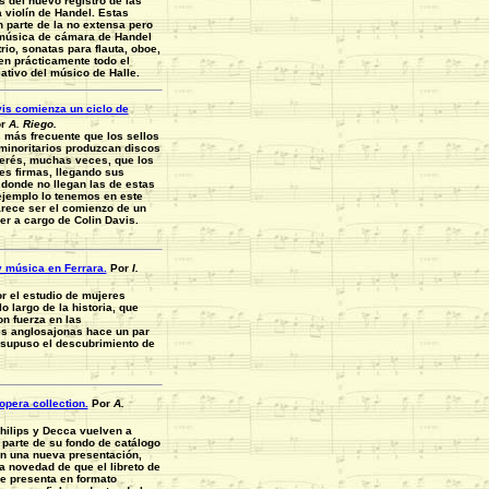
s del nuevo registro de las
 violín de Handel. Estas
 parte de la no extensa pero
 música de cámara de Handel
rio, sonatas para flauta, oboe,
ren prácticamente todo el
reativo del músico de Halle.
is comienza un ciclo de
r
A. Riego.
más frecuente que los sellos
minoritarios produzcan discos
erés, muchas veces, que los
es firmas, llegando sus
a donde no llegan las de estas
ejemplo lo tenemos en este
rece ser el comienzo de un
er a cargo de Colin Davis.
 música en Ferrara.
Por
I.
or el estudio de mujeres
lo largo de la historia, que
on fuerza en las
s anglosajonas hace un par
supuso el descubrimiento de
pera collection.
Por
A.
hilips y Decca vuelven a
 parte de su fondo de catálogo
on una nueva presentación,
a novedad de que el libreto de
e presenta en formato