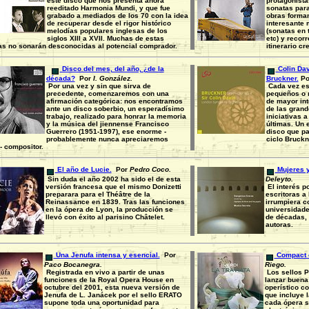
este disco que nos presenta ahora
protagonista
reeditado Harmonia Mundi, y que fue
sonatas para
grabado a mediados de los 70 con la idea
obras forman
de recuperar desde el rigor histórico
interesante
melodías populares inglesas de los
(sonatas en t
siglos XIII a XVII. Muchas de estas
etc) y recor
as no sonarán desconocidas al potencial comprador.
itinerario c
Disco del mes, del año, ¿de la
Colin Dav
década?
Por
I. González.
Bruckner.
Po
Por una vez y sin que sirva de
Cada vez es 
precedente, comenzaremos con una
pequeños o 
afirmación categórica: nos encontramos
de mayor int
ante un disco soberbio, un esperadísimo
de las grand
trabajo, realizado para honrar la memoria
iniciativas 
y la música del jiennense Francisco
últimas. Un 
Guerrero (1951-1997), ese enorme -
disco que pa
probablemente nunca apreciaremos
ciclo Bruckn
- compositor.
El año de Lucie.
Por
Pedro Coco.
Mujeres y
Sin duda el año 2002 ha sido el de esta
Deleyto.
versión francesa que el mismo Donizetti
El interés p
preparara para el Théâtre de la
escritoras a 
Reinassance en 1839. Tras las funciones
irrumpiera c
en la ópera de Lyon, la producción se
universidade
llevó con éxito al parisino Châtelet.
de décadas, 
autoras.
Una Jenufa intensa y esencial.
Por
Compact o
Paco Bocanegra.
Riego.
Registrada en vivo a partir de unas
Los sellos P
funciones de la Royal Opera House en
lanzar buena
octubre del 2001, esta nueva versión de
operístico c
Jenufa de L. Janácek por el sello ERATO
que incluye l
supone toda una oportunidad para
cada ópera s