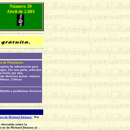
Número 39
Abril de 2.003
o de Filomúsica
:
epleto de información para
gos. Por una parte, artículos
 Furió; por otra,
 más diversos temas: música
hlhaus, Críticas
.
Debido a problemas técnicos
ag de Richard Strauss.
Por
discutido sobre la
o no de Richard Strauss al