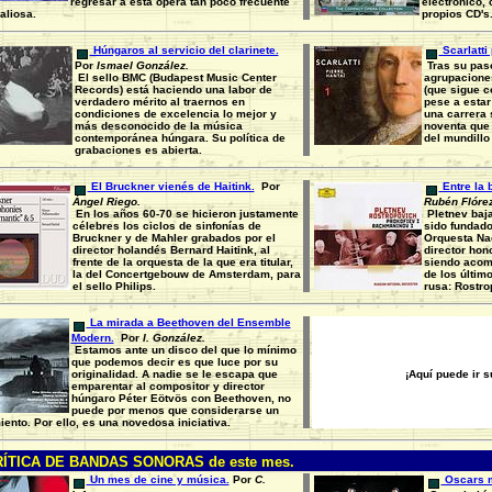
regresar a esta ópera tan poco frecuente
electrónico, 
aliosa.
propios CD's
Húngaros al servicio del clarinete.
Scarlatti 
Por
Ismael González.
Tras su pas
El sello BMC (Budapest Music Center
agrupaciones
Records) está haciendo una labor de
(que sigue c
verdadero mérito al traernos en
pese a estar
condiciones de excelencia lo mejor y
una carrera s
más desconocido de la música
noventa que 
contemporánea húngara. Su política de
del mundillo
grabaciones es abierta.
El Bruckner vienés de Haitink.
Por
Entre la b
Ángel Riego.
Rubén Flórez
En los años 60-70 se hicieron justamente
Pletnev baja
célebres los ciclos de sinfonías de
sido fundador
Bruckner y de Mahler grabados por el
Orquesta Na
director holandés Bernard Haitink, al
director hono
frente de la orquesta de la que era titular,
siendo acom
la del Concertgebouw de Amsterdam, para
de los últim
el sello Philips.
rusa: Rostr
La mirada a Beethoven del Ensemble
Modern.
Por
I. González.
Estamos ante un disco del que lo mínimo
que podemos decir es que luce por su
originalidad. A nadie se le escapa que
¡Aquí puede ir 
emparentar al compositor y director
húngaro Péter Eötvös con Beethoven, no
puede por menos que considerarse un
iento. Por ello, es una novedosa iniciativa.
ÍTICA DE BANDAS SONORAS de este mes.
Un mes de cine y música.
Por
C.
Oscars m