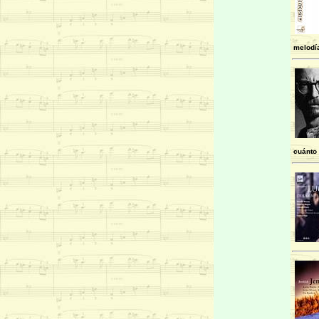
melodí
cuánto 