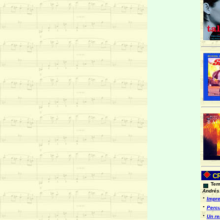
CR
Temp
Andrés
·
Impre
·
Percu
·
Un re