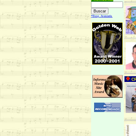
*Busq. Avanzada.
CR