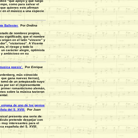
dice “que apoyó y que luego
iempo, como para salvar el
 que quienes esto afirman
r en el músico a una especie
te Ballester.
Por
Ondina
istado de nombres propios,
su significado, que el nombre
 origen en el latín “vincere” y
dor”, “victorioso”. A Vicente
ra, el riesgo y todo lo
 un carácter alegre, optimista
z y ambicioso en su
 musica poesis’.
Por
Enrique
ardenberg, más conocido
 que gana nuevas tierras),
 tomó de un antepasado suyo
asa por ser el representante
 primer romanticismo alemán,
ones sobre la música tuvieron
ental.
l enigma de uno de los genios
ola del S. XVIII.
Por
Juan
sical presenta una serie de
tículo pretende despejar con
s muy interesantes para el
ca española del S. XVIII.