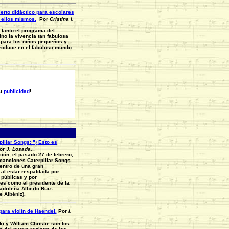
erto didáctico para escolares
 ellos mismos.
Por
Cristina I.
tanto el programa del
ino la vivencia tan fabulosa
para los niños pequeños y
troduce en el fabuloso mundo
su
publicidad
!
pillar Songs: "¿Esto es
or
J. Losada.
ión, el pasado 27 de febrero,
 canciones Caterpillar Songs
dentro de una gran
 al estar respaldada por
 públicas y por
es como el presidente de la
drileña Alberto Ruiz-
e Albéniz).
ara violín de Haendel.
Por
I.
i y William Christie son los