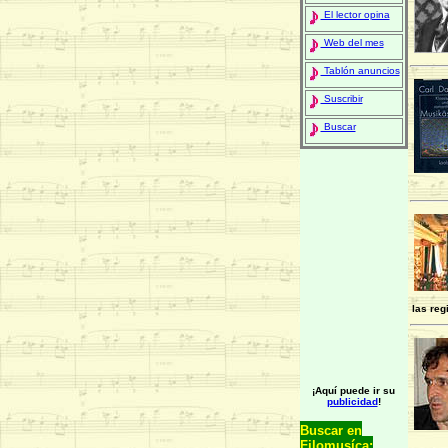
El lector opina
Web del mes
Tablón anuncios
Suscribir
Buscar
las reg
¡Aquí puede ir su
publicidad
!
Buscar en
Filomusíca: