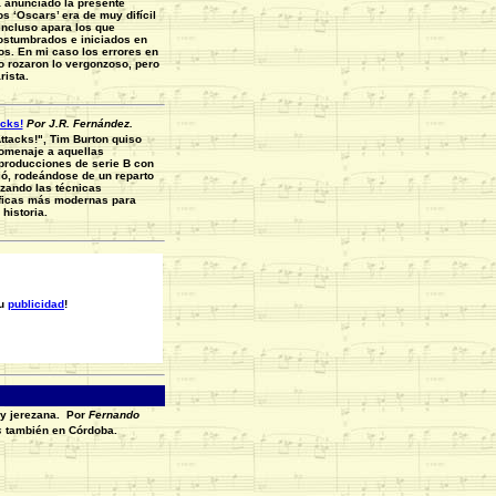
anunciado la presente
os ‘Oscars’ era de muy difícil
incluso apara los que
stumbrados e iniciados en
os. En mi caso los errores en
o rozaron lo vergonzoso, pero
rista.
cks!
Por J.R. Fernández.
tacks!", Tim Burton quiso
homenaje a aquellas
producciones de serie B con
ió, rodeándose de un reparto
lizando las técnicas
ficas más modernas para
 historia.
su
publicidad
!
y jerezana.
Por
Fernando
s
también en Córdoba.