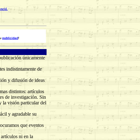
enció.
su
publicidad
!
publicación únicamente
es indistintamente de
ón y difusión de ideas
s distintos: artículos
les de investigación. Sin
 la visión particular del
cil y agradable su
rocuramos que eventos
rtículos ni en la