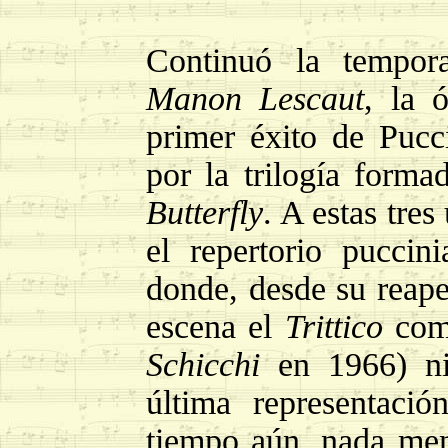
Continuó la tempo
Manon Lescaut
, la 
primer éxito de Pucc
por la trilogía form
Butterfly
. A estas tres
el repertorio puccin
donde, desde su reape
escena el
Trittico
comp
Schicchi
en 1966) n
última representaci
tiempo aún, nada men