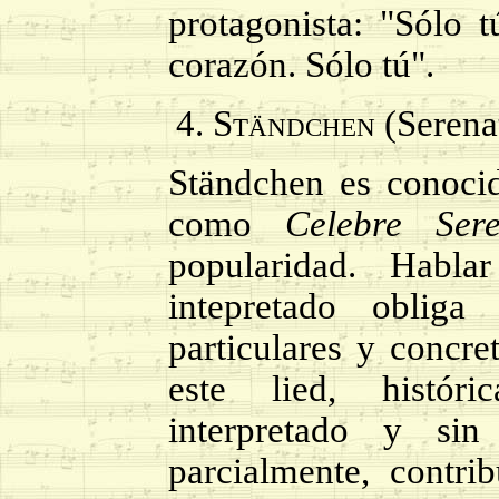
protagonista: "Sólo 
corazón. Sólo tú".
Ständchen
(Serena
Ständchen es conoc
como
Celebre Ser
popularidad. Habl
intepretado obliga
particulares y concre
este lied, histór
interpretado y si
parcialmente, contr