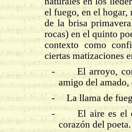
naturales en los liede
el fuego, en el hogar,
de la brisa primaveral
rocas) en el quinto p
contexto como confi
ciertas matizaciones 
-
El arroyo, 
amigo del amado, q
-
La llama de fueg
-
El aire es el
corazón del poeta.