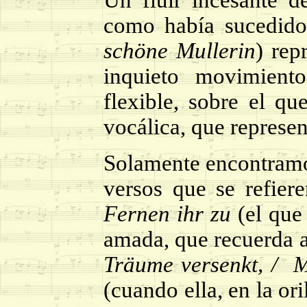
Un fluir incesante d
como había sucedido,
schöne Mullerin
) rep
inquieto movimient
flexible, sobre el qu
vocálica, que represe
Solamente encontramo
versos que se refiere
Fernen ihr zu
(el que 
amada, que recuerda 
Träume versenkt, /
M
(cuando ella, en la or