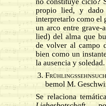
no constituye ciclo? S
propio lied, y dad
interpretarlo como el 
un arco entre grave-a
lied) del alma que b
de volver al campo d
bien como un instante
la ausencia y soledad.
Frühlingssehnsu
bemol M. Geschwi
Se relaciona temátic
Liebesbotschaft
, po