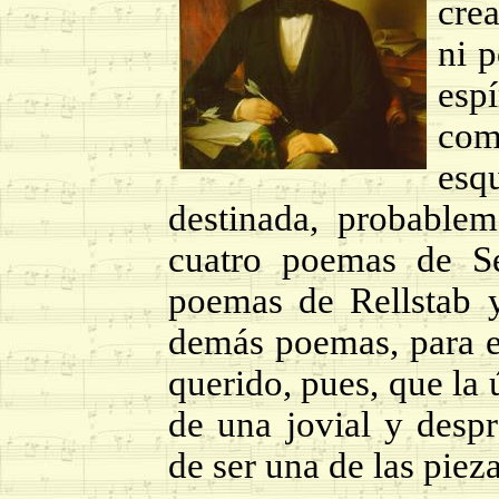
cre
ni p
espí
com
esq
destinada, probable
cuatro poemas de Se
poemas de Rellstab y
demás poemas, para ev
querido, pues, que la 
de una jovial y desp
de ser una de las piez