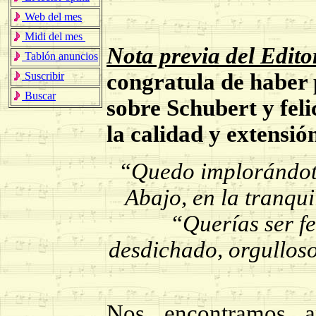
Web del mes
Midi del mes
Nota previa del Edito
Tablón anuncios
congratula de haber p
Suscribir
Buscar
sobre Schubert y feli
la calidad y extensió
“Quedo implorándote
Abajo, en la tranqu
“Querías ser fel
desdichado, orgullos
Nos encontramos a