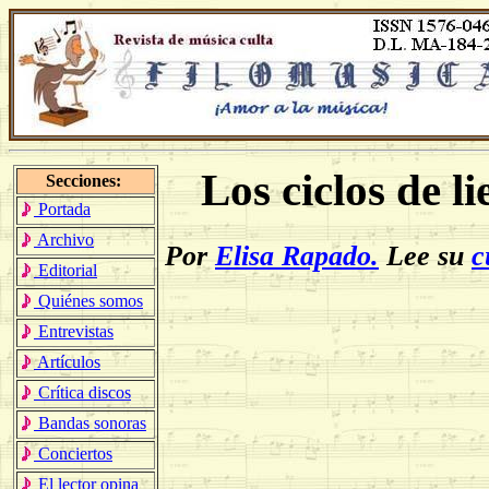
Los ciclos de l
Secciones:
Portada
Archivo
Por
Elisa Rapado.
Lee su
c
Editorial
Quiénes somos
Entrevistas
Artículos
Crítica discos
Bandas sonoras
Conciertos
El lector opina