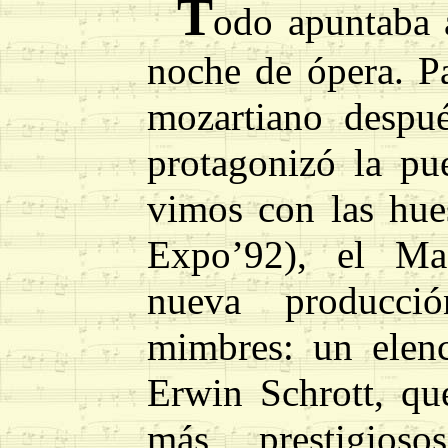
T
odo apuntaba a
noche de ópera. P
mozartiano despu
protagonizó la pue
vimos con las hue
Expo’92), el Ma
nueva producci
mimbres: un elen
Erwin Schrott, qu
más prestigios