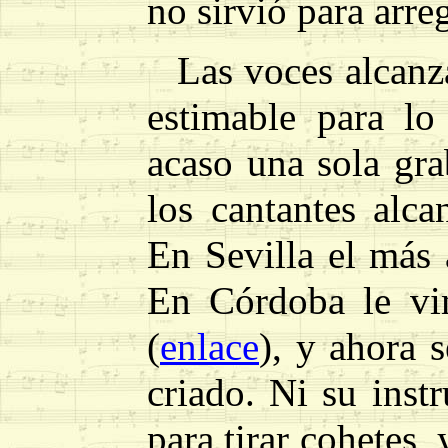
no sirvió para arre
Las voces alcan
estimable para l
acaso una sola gra
los cantantes alca
En Sevilla el más
En Córdoba le vi
(
enlace
), y ahora 
criado. Ni su inst
para tirar cohetes