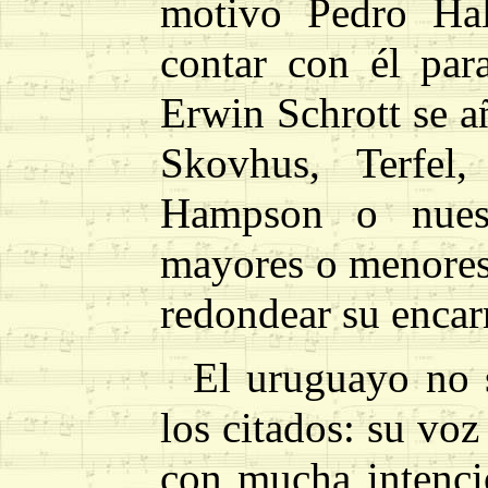
motivo Pedro Hal
contar con él par
Erwin Schrott se añ
Skovhus, Terfel,
Hampson o nuest
mayores o menores 
redondear su encar
El uruguayo no s
los citados: su vo
con mucha intenció