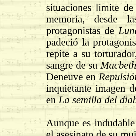
situaciones límite d
memoria, desde la
protagonistas de
Lun
padeció la protagoni
repite a su torturador
sangre de su
Macbet
Deneuve en
Repulsió
inquietante imagen de
en
La semilla del dia
Aunque es indudable q
el asesinato de su mu