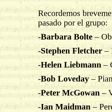
Recordemos brevemen
pasado por el grupo:
-
Barbara Bolte
– Ob
-
Stephen Fletcher
– 
-
Helen Liebmann
– 
-
Bob Loveday
– Pian
-
Peter McGowan
– V
-
Ian Maidman
– Per