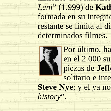
Leni
” (1.999) de
Kat
formada en su integr
restante se limita al 
determinados filmes.
Por último, h
en el 2.000 su
piezas de
Jef
solitario e in
Steve Nye
; y el ya n
history
”.