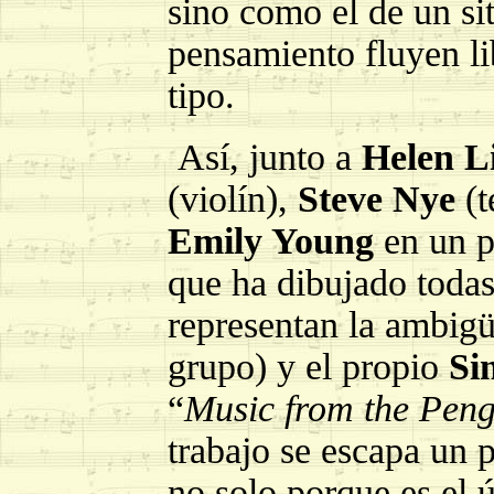
sino como el de un si
pensamiento fluyen l
tipo.
Así, junto a
Helen 
(violín),
Steve Nye
(t
Emily Young
en un pa
que ha dibujado todas
representan la ambigü
grupo) y el propio
Si
“
Music from the Peng
trabajo se escapa un p
no solo porque es el