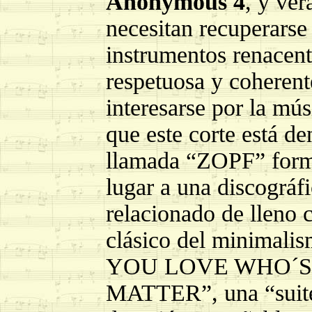
Anonymous 4
, y ve
necesitan recuperarse
instrumentos renacent
respetuosa y coheren
interesarse por la mú
que este corte está d
llamada “ZOPF” forma
lugar a una discográf
relacionado de lleno 
clásico del minim
YOU LOVE WHO´S
MATTER”, una “suite”