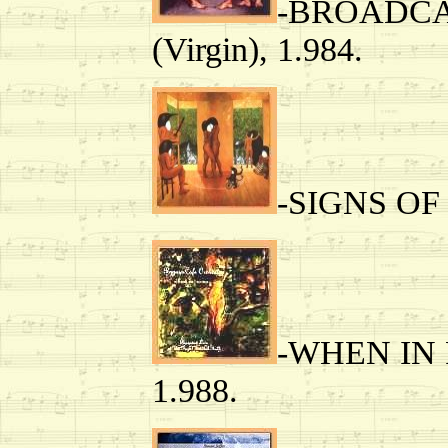
-BROADCA
(Virgin), 1.984.
-SIGNS OF 
-WHEN IN R
1.988.