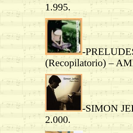
1.995.
-PRELUDE
(Recopilatorio) – AM
-SIMON JE
2.000.